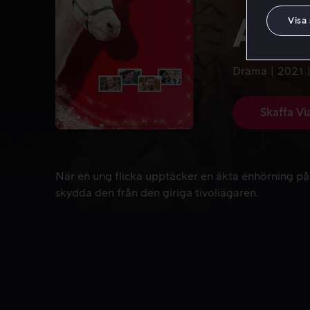
A Un
Visa
Drama
2021
Skaffa Vi
När en ung flicka upptäcker en äkta enhörning på e
När en ung flicka upptäcker en äkta enhörning på 
skydda den från den giriga tivoliägaren.