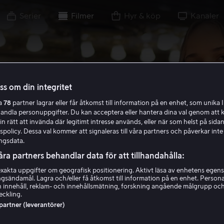
Serier
Filmer
Hyr & köp
Kanaler
oss om din integritet
ra
78
partner lagrar eller får åtkomst till information på en enhet, som unika I
handla personuppgifter. Du kan acceptera eller hantera dina val genom att k
in rätt att invända där legitimt intresse används, eller när som helst på sidan
policy. Dessa val kommer att signaleras till våra partners och påverkar inte
ngsdata.
åra partners behandlar data för att tillhandahålla:
akta uppgifter om geografisk positionering. Aktivt läsa av enhetens egens
ingsändamål. Lagra och/eller få åtkomst till information på en enhet. Perso
 innehåll, reklam- och innehållsmätning, forskning angående målgrupp oc
eckling.
 partner (leverantörer)