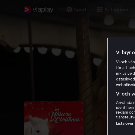
Sport
Kategorier
Vi bryr 
Vi och vå
för att be
inklusive d
dataskydds
webbläsni
Vi och v
Använda ex
identifier
reklam och
tjänsteutv
Lista över