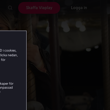
Skaffa Viaplay
Logga in
D i cookies,
licka nedan,
 för
kaper för
nanpassad
h