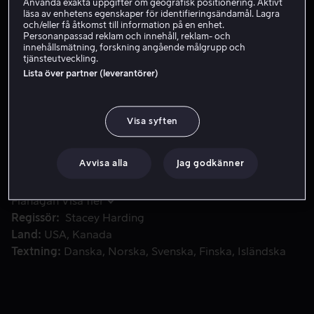
Använda exakta uppgifter om geografisk positionering. Aktivt
läsa av enhetens egenskaper för identifieringsändamål. Lagra
Skaffa Viaplay
och/eller få åtkomst till information på en enhet.
Personanpassad reklam och innehåll, reklam- och
innehållsmätning, forskning angående målgrupp och
tjänsteutveckling.
Lista över partner (leverantörer)
Jessica äger den mest populära julgransförsäljningen i Huds
Jessica äger den mest populära julgransförsäljningen i
Hudson Springs, men när storstadens
marknadsföringsdirektör Clay Moore flyttar in en stor
Visa syften
butikskedja i området och börjar sälja julgranar, ser
Jessica sin verksamhet i fara.
Avvisa alla
Jag godkänner
Medverkande
Maggie Lawson
Christopher
Russell
Marlie Collins
Matt Visser
Frances
Flanagan
Visa fler
Regissör
Stacey Harding
Land
USA
Kanada
Textning
Danska
Norska
Svenska
Finska
Isländska