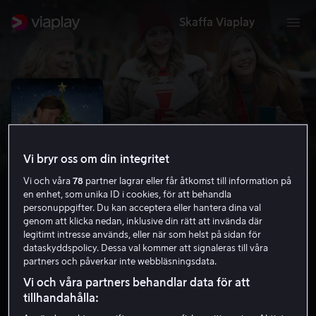
Skaffa Viaplay
Vi bryr oss om din integritet
Vi och våra
78
partner lagrar eller får åtkomst till information på
en enhet, som unika ID i cookies, för att behandla
personuppgifter. Du kan acceptera eller hantera dina val
genom att klicka nedan, inklusive din rätt att invända där
legitimt intresse används, eller när som helst på sidan för
A Lot Like Christmas
dataskyddspolicy. Dessa val kommer att signaleras till våra
partners och påverkar inte webbläsningsdata.
Drama
2021
1 h 23 min
7 år
Vi och våra partners behandlar data för att
HD
tillhandahålla: