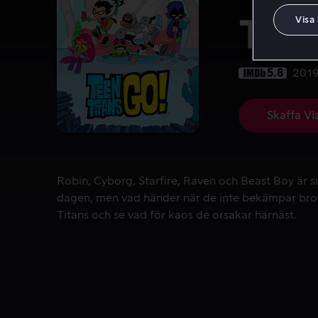
Visa
Teen
5.8
201
Skaffa Vi
Robin, Cyborg, Starfire, Raven och Beast Boy är s
Robin, Cyborg, Starfire, Raven och Beast Boy är superhjältar som räddar
dagen, men vad händer när de inte bekämpar brot
Titans och se vad för kaos de orsakar härnäst.