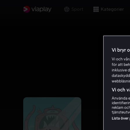
Sport
Kategorier
Vi bryr 
Vi och vå
för att be
inklusive d
dataskydds
webbläsni
Vi och v
Använda ex
identifier
reklam och
tjänsteutv
Lista över