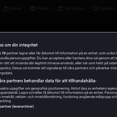
Serier
Filmer
Hyr & köp
Kanaler
oss om din integritet
ra
78
partner lagrar eller får åtkomst till information på en enhet, som unika I
handla personuppgifter. Du kan acceptera eller hantera dina val genom att k
in rätt att invända där legitimt intresse används, eller när som helst på sidan
policy. Dessa val kommer att signaleras till våra partners och påverkar inte
ngsdata.
åra partners behandlar data för att tillhandahålla:
akta uppgifter om geografisk positionering. Aktivt läsa av enhetens egens
ingsändamål. Lagra och/eller få åtkomst till information på en enhet. Perso
 innehåll, reklam- och innehållsmätning, forskning angående målgrupp oc
eckling.
 partner (leverantörer)