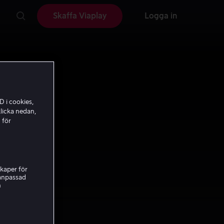
Skaffa Viaplay
Logga in
D i cookies,
licka nedan,
 för
kaper för
nanpassad
h