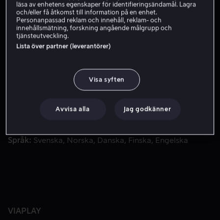
Skaffa Viaplay
läsa av enhetens egenskaper för identifieringsändamål. Lagra
och/eller få åtkomst till information på en enhet.
Personanpassad reklam och innehåll, reklam- och
innehållsmätning, forskning angående målgrupp och
tjänsteutveckling.
Pokémon-tränaren Ash Ketchum har en ny plan: att se värld
Pokémon-tränaren Ash Ketchum har en ny plan: att se
Lista över partner (leverantörer)
världen! Men först ska han och hans partner Pikachu till
invigningen av Cerise Laboratory, en
forskningsanläggning som ska avslöja mysterierna med
Visa syften
Pokémon i alla regioner.
Medverkande
Ikua Ohtani
Sarah Natochenny
Maki
Avvisa alla
Jag godkänner
Kodaira
Daiki Tomiyasu
Regissör
Maki Kodaira
Daiki Tomiyasu
Språk
Svenska
Norska
Danska
Finska
Engelska
VIAPLAY