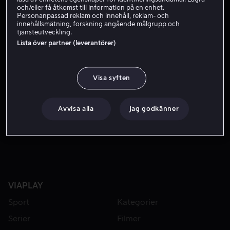
Skaffa Viaplay
och/eller få åtkomst till information på en enhet.
Personanpassad reklam och innehåll, reklam- och
innehållsmätning, forskning angående målgrupp och
tjänsteutveckling.
Lista över partner (leverantörer)
Fyra begåvade programledare som är barn bjuder på roliga
Fyra begåvade programledare som är barn bjuder på
roliga skratt för hela familjen, med komiska monologer,
underhållande lekar och intervjuer med kändisar!
Visa syften
Medverkande
Dylan Gilmer
Olivia Perez
Mykal-
Avvisa alla
Jag godkänner
Michelle Harris
Recker Eans
VIAPLAY
Sport
Kategorier
Serier
Filmer