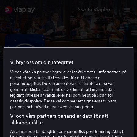
Skaffa Viaplay
Vi bryr oss om din integritet
Vi och våra
78
partner lagrar eller får åtkomst till information på
en enhet, som unika ID i cookies, för att behandla
personuppgifter. Du kan acceptera eller hantera dina val
genom att klicka nedan, inklusive din rätt att invända där
legitimt intresse används, eller när som helst på sidan för
dataskyddspolicy. Dessa val kommer att signaleras till våra
partners och påverkar inte webbläsningsdata.
The Kids Tonight Show
Vi och våra partners behandlar data för att
5.3
2021
PG
tillhandahålla:
Använda exakta uppgifter om geografisk positionering. Aktivt
läsa av enhetens egenskaper för identifieringsändamål. Lagra